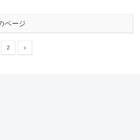
のページ
次
2
へ