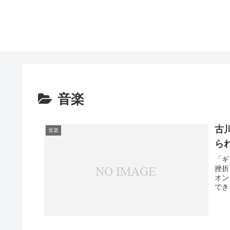
音楽
古
音楽
ら
「ギ
挫折
オン
でき