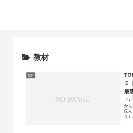
教材
T
教材
ミ｜
最
「ビ
から
悩ん
ル）