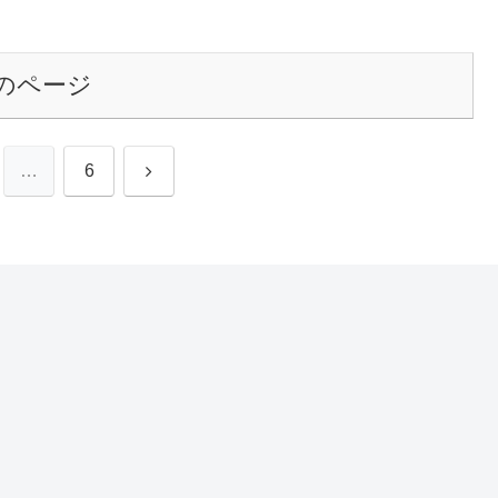
のページ
次
…
6
へ