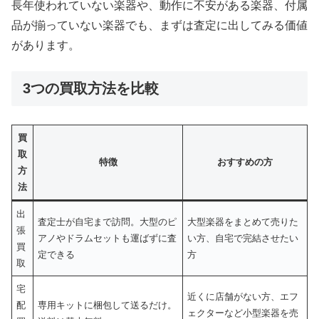
長年使われていない楽器や、動作に不安がある楽器、付属
品が揃っていない楽器でも、まずは査定に出してみる価値
があります。
3つの買取方法を比較
買
取
特徴
おすすめの方
方
法
出
査定士が自宅まで訪問。大型のピ
大型楽器をまとめて売りた
張
アノやドラムセットも運ばずに査
い方、自宅で完結させたい
買
定できる
方
取
宅
近くに店舗がない方、エフ
配
専用キットに梱包して送るだけ。
ェクターなど小型楽器を売