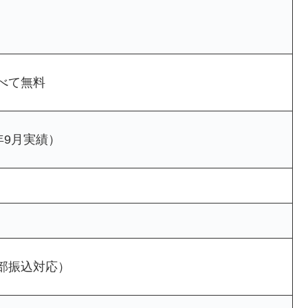
べて無料
4年9月実績）
部振込対応）