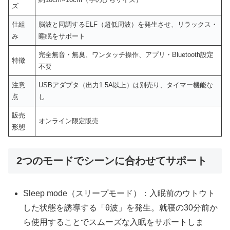
ズ
仕組
脳波と同調するELF（超低周波）を発生させ、リラックス・
み
睡眠をサポート
完全無音・無臭、ワンタッチ操作、アプリ・Bluetooth設定
特徴
不要
注意
USBアダプタ（出力1.5A以上）は別売り、タイマー機能な
点
し
販売
オンライン限定販売
形態
2つのモードでシーンに合わせてサポート
Sleep mode（スリープモード）：入眠前のウトウト
した状態を誘導する「θ波」を発生。就寝の30分前か
ら使用することでスムーズな入眠をサポートしま