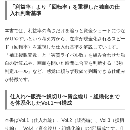
「利益率」より「回転率」を重視した独自の仕
入れ判断基準
本書では、利益率の高さだけを追うと資金ショートにつな
がりやすいという考え方から、在庫が現金化されるスピー
ド（回転率）を重視した仕入れ基準を解説しています。
「補正後販売数」と「実質ライバル数」を組み合わせた独
自の計算式や、画面を開いた瞬間に合否を判断する「3秒
判定ルール」など、感覚に頼らず数値で判断できる仕組み
が特徴です。
仕入れ〜販売〜損切り〜資金繰り・組織化まで
を体系化したVol.1〜4構成
本書はVol.1（仕入れ編）、Vol.2（販売編）、Vol.3（損切
り編）、Vol.4（資金繰り・組織化編）の4部構成です。仕