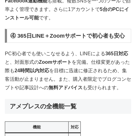
Facebook連動機能
も搭載。複数SNSを一つのツールで効
率よく管理できます。さらに1アカウントで
5台のPCにイ
ンストール可能
です。
④ 365日LINE＋Zoomサポートで初心者も安心
PC初心者でも使いこなせるよう、LINEによる
365日対応
と、対面形式の
Zoomサポート
を完備。仕様変更があった
際も
24時間以内対応
を目標に迅速に修正されるため、集
客活動が止まりません。また、購入者限定でブログコンセ
プトや記事設計への
無料アドバイス
も受けられます。
アメプレスの全機能一覧
機能
対応