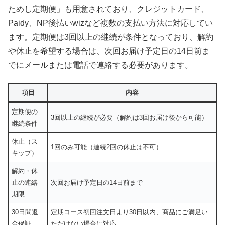
ためし定期便」も用意されており、クレジットカード、
Paidy、NP後払いwizなど複数の支払い方法に対応してい
ます。定期便は3回以上の継続が条件となっており、解約
や休止を希望する場合は、次回お届け予定日の14日前ま
でにメールまたは電話で連絡する必要があります。
項目
内容
定期便の
3回以上の継続が必要（解約は3回お届け後から可能）
継続条件
休止（ス
1回のみ可能（連続2回の休止は不可）
キップ）
解約・休
止の連絡
次回お届け予定日の14日前まで
期限
30日間返
定期コース初回注文日より30日以内、商品にご満足い
金保証
ただけない場合に対応